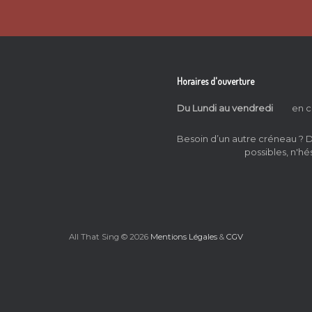
Horaires d'ouverture
Du Lundi au vendredi
en c
Besoin d’un autre créneau ?
possibles, n'hé
All That Sing © 2026
Mentions Légales
&
CGV