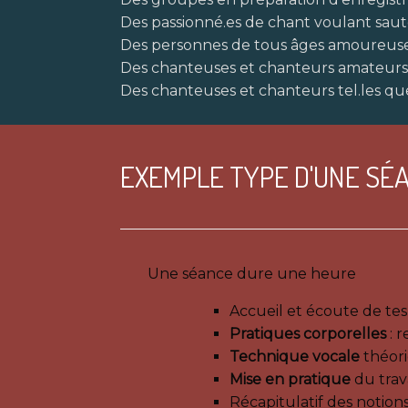
Des passionné.es de chant voulant sauter
Des personnes de tous âges amoureuses
Des chanteuses et chanteurs amateurs
Des chanteuses et chanteurs tel.les que 
EXEMPLE TYPE D'UNE SÉA
Une séance dure une heure
Accueil et écoute de tes 
Pratiques corporelles
: r
Technique vocale
théori
Mise en pratique
du trava
Récapitulatif des notion