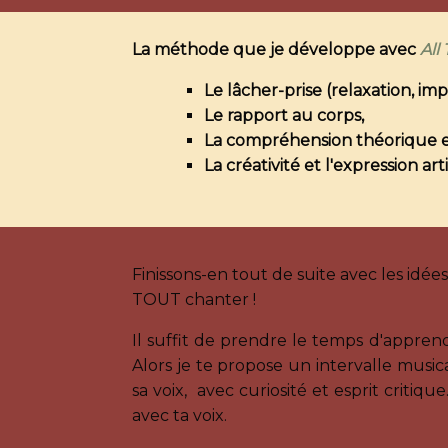
La méthode que je développe avec
All
Le lâcher-prise (relaxation, im
Le rapport au corps,
La compréhension théorique et
La créativité et l'expression art
Finissons-en tout de suite avec les idé
TOUT chanter !
Il suffit de prendre le temps d'appren
Alors je te propose un intervalle music
sa voix, avec curiosité et esprit critiq
avec ta voix.