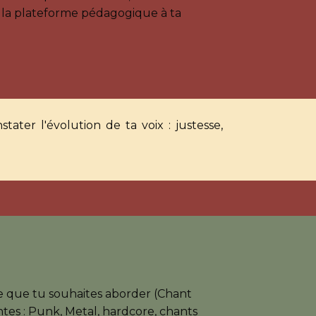
: la plateforme pédagogique à ta
ater l'évolution de ta voix : justesse,
ue que tu souhaites aborder (Chant
antes : Punk, Metal, hardcore, chants