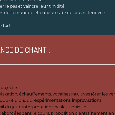
 le pas et vaincre leur timidité
 de la musique et curieuses de découvrir leur voix
toi !
NCE DE CHANT :
objectifs
elaxation, échauffements, vocalises intuitives (ôter les 
que et pratique,
expérimentations
,
improvisations
il du jour, interprétation vocale, scénique
s abordées dans le cours, proposition d'entraînement en