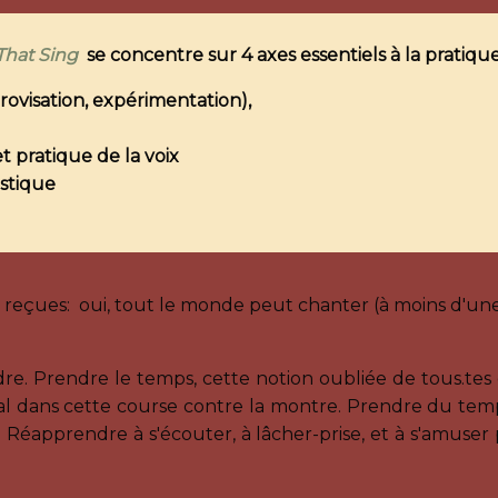
 That Sing
se concentre sur 4 axes essentiels à la pratiqu
provisation, expérimentation),
 pratique de la voix
istique
es reçues: oui, tout le monde peut chanter (à moins d'u
dre. Prendre le temps, cette notion oubliée de tous.tes
al dans cette course contre la montre. Prendre du temps
ue. Réapprendre à s'écouter, à lâcher-prise, et à s'amuser