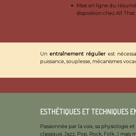
Mise en ligne du résumé
disposition chez All That
Un
entraînement régulier
est nécessai
puissance, souplesse, mécanismes vocaux
ESTHÉTIQUES ET TECHNIQUES E
Passionnée par la voix, sa physiologie 
classique, Jazz, Pop, Rock, Folk...) mais