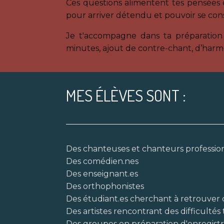
Ces questions alimentent tes pensées 
pour arriver détendu et pouvoir se con
Je t'accompagne dans ta préparation 
minutes, ajout de contre-chant, d’harmo
MES ÉLÈVES SONT :
Des chanteuses et chanteurs profession
Des comédien.nes
Des enseignant.es
Des orthophonistes
Des étudiant.es cherchant à retrouver
Des artistes rencontrant des difficulté
Des groupes en préparation d'enregis