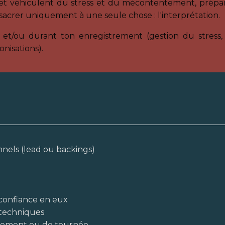
et véhiculent du stress et du mécontentement, prépar
sacrer uniquement à une seule chose : l'interprétation.
et/ou durant ton enregistrement (gestion du stress, d
nisations).
nels (lead ou backings)
 confiance en eux
s techniques
trement ou de tournée