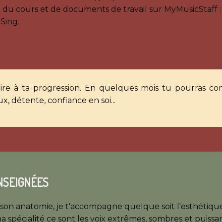
 du cours et de documents de travail sur MyMusicStaff 
 Sing.
re à ta progression. En quelques mois tu pourras const
, détente, confiance en soi...
NSEIGNÉES
et son anatomie, je t'accompagne quelque soit l'esthétiq
 ma spécialité ce sont les voix extrêmes, sombres et puiss