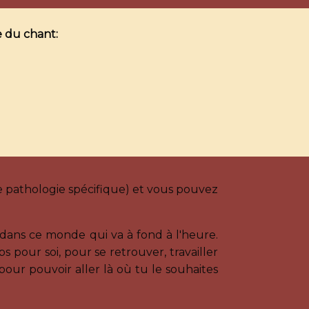
e du chant:
ne pathologie spécifique) et vous pouvez
 dans ce monde qui va à fond à l'heure.
 pour soi, pour se retrouver, travailler
 pour pouvoir aller là où tu le souhaites