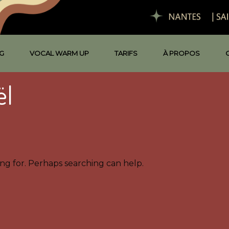
G
VOCAL WARM UP
TARIFS
À PROPOS
ël
ing for. Perhaps searching can help.