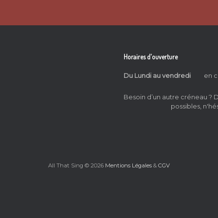
Horaires d'ouverture
Du Lundi au vendredi
en c
Besoin d’un autre créneau ?
possibles, n'hé
All That Sing © 2026
Mentions Légales
&
CGV