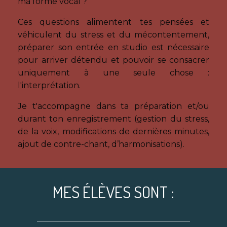
ma forme vocal ?"
Ces questions alimentent tes pensées et
véhiculent du stress et du mécontentement,
préparer son entrée en studio est nécessaire
pour arriver détendu et pouvoir se consacrer
uniquement à une seule chose :
l'interprétation.
Je t'accompagne dans ta préparation et/ou
durant ton enregistrement (gestion du stress,
de la voix, modifications de dernières minutes,
ajout de contre-chant, d’harmonisations).
MES ÉLÈVES SONT :