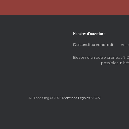
Horaires d'ouverture
Du Lundi au vendredi
en c
Besoin d’un autre créneau ?
possibles, n'hé
All That Sing © 2026
Mentions Légales
&
CGV