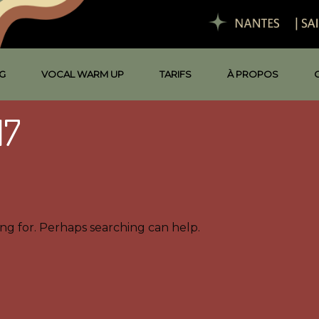
G
VOCAL WARM UP
TARIFS
À PROPOS
17
ing for. Perhaps searching can help.